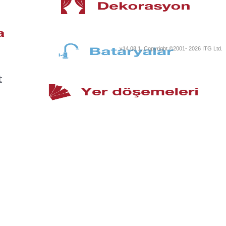
v14.08.1, Copyright ©2001-
2026 ITG Ltd.