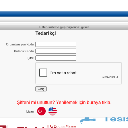
Lütfen sisteme giriş bilgilerinizi giriniz
Tedarikçi
Organizasyon Kodu
Kullanıcı Kodu
Şifre
Şifreni mi unuttun? Yenilemek için buraya tıkla.
Lisan
ITG Yardım Masası