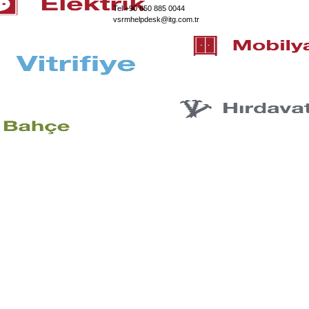
Tel +90 850 885 0044
vsrmhelpdesk@itg.com.tr